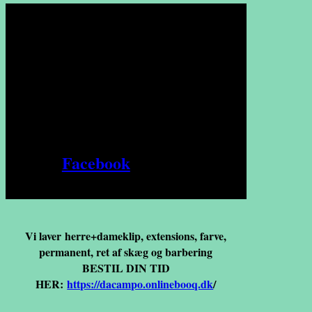
I 2022 var jeg ude for en bilulykke
- derfor har salonen forskellige
åbningstider pt.
tjek i onlinebookingen eller kig
på
Facebook
og hold dig
opdateret.
Vi laver herre+dameklip, extensions, farve,
permanent, ret af skæg og barbering
BESTIL DIN TID
HER:
https://dacampo.onlinebooq.dk
/