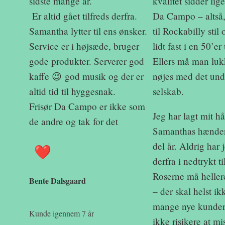
sidste mange år.
kvalitet sidder lig
Er altid gået tilfreds derfra.
Da Campo – altså,
Samantha lytter til ens ønsker.
til Rockabilly stil
Service er i højsæde, bruger
lidt fast i en 50’e
gode produkter. Serverer god
Ellers må man luk
kaffe 😉 god musik og der er
nøjes med det un
altid tid til hyggesnak.
selskab.
Frisør Da Campo er ikke som
Jeg har lagt mit h
de andre og tak for det
Samanthas hænde
del år. Aldrig har 
derfra i nedtrykt ti
Roserne må heller
Bente Dalsgaard
– der skal helst i
mange nye kunder 
Kunde igennem 7 år
ikke risikere at mi