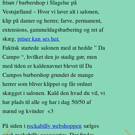
frisør / barbershop i Slagelse på
Vestsjælland – Hvor vi laver alt i salonen,
klip på damer og herrer, farve, permanent,
extensions, gammeldagsbarbering og ret af
skæg,
priser kan ses her.
Faktisk startede salonen med at hedde ” Da
Campo “, hvilket den jo stadig gør, men
med tiden er kaldenavnet blevet til Da
Campos barbershop grundet de mange
herrer som bliver klippet og får ordnet
skægget i salonen. Kald den hvad du vil, vi
har plads til alle og har i dag 50/50 af
mænd og kvinder <3
På siden i
rockabilly webshoppen
sælges
også rockabilly accessories. Der findes