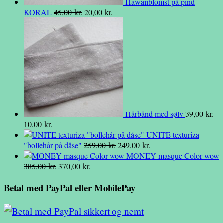
Hawaiiblomst på pind
Den
Den
KORAL
45,00
kr.
20,00
kr.
oprindelige
aktuelle
pris
pris
var:
er:
45,00 kr..
20,00 kr..
Hårbånd med sølv
39,00
kr.
Den
Den
10,00
kr.
oprindelige
aktuelle
UNITE texturiza
pris
pris
Den
Den
"bollehår på dåse"
259,00
kr.
249,00
kr.
var:
er:
oprindelige
aktuelle
MONEY masque Color wow
39,00 kr..
10,00 kr..
Den
Den
pris
pris
385,00
kr.
370,00
kr.
oprindelige
aktuelle
var:
er:
Betal med PayPal eller MobilePay
pris
pris
259,00 kr..
249,00 kr..
var:
er:
385,00 kr..
370,00 kr..