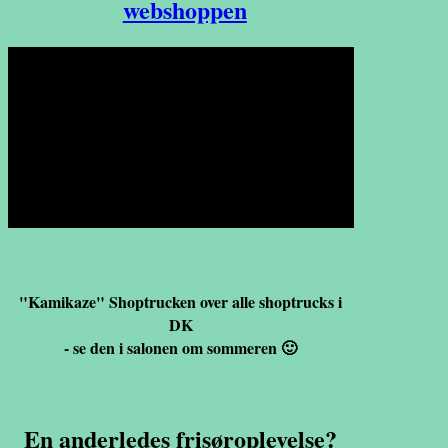
webshoppen
Velkommen til Da Campo -
frisør&barbershop
- en anderledes frisøroplevelse
I hjertet af Slagelse
"Kamikaze" Shoptrucken over alle shoptrucks i
DK
- se den i salonen om sommeren 🙂
En anderledes frisøroplevelse?