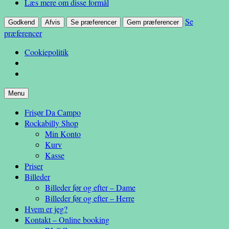
Læs mere om disse formål
Se
Godkend
Afvis
Se præferencer
Gem præferencer
præferencer
Cookiepolitik
Hop
Menu
– en anderledes frisøroplevelse
til
Da Campo
Frisør Da Campo
indhold
Rockabilly Shop
Min Konto
Kurv
Kasse
Priser
Billeder
Billeder før og efter – Dame
Billeder før og efter – Herre
Hvem er jeg?
Kontakt – Online booking