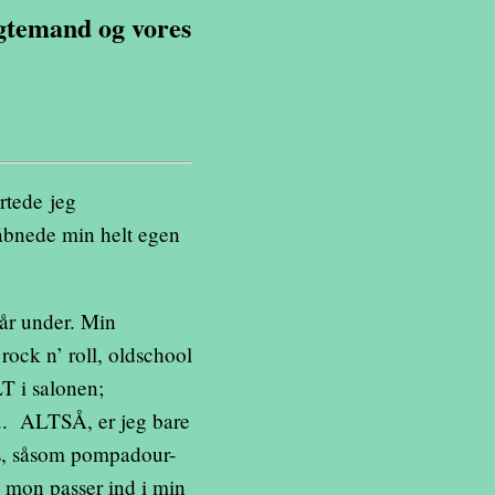
gtemand og vores
artede jeg
 åbnede min helt egen
år under. Min
 rock n’ roll, oldschool
ALT i salonen;
il.. ALTSÅ, er jeg bare
des, såsom pompadour-
il mon passer ind i min