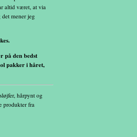
r altid været, at via
og det mener jeg
kes.
er på den bedst
ol pakker i håret,
sløjfer, hårpynt og
e produkter fra