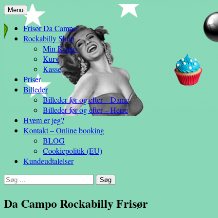
Hop
Menu
– en anderledes frisøroplevelse
til
Da Campo
Frisør Da Campo
indhold
Rockabilly Shop
Min Konto
Kurv
Kasse
Priser
Billeder
Billeder før og efter – Dame
Billeder før og efter – Herre
Hvem er jeg?
Kontakt – Online booking
BLOG
Cookiepolitik (EU)
Kundeudtalelser
Søg
efter:
Da Campo Rockabilly Frisør