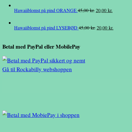
pris
pris
Den
Den
Hawaiiblomst på pind ORANGE
45,00
kr.
20,00
kr.
var:
er:
oprindelige
aktuelle
45,00 kr..
20,00 kr..
pris
pris
Den
Den
Hawaiiblomst på pind LYSERØD
45,00
kr.
20,00
kr.
var:
er:
oprindelige
aktuelle
45,00 kr..
20,00 kr..
pris
pris
Betal med PayPal eller MobilePay
var:
er:
45,00 kr..
20,00 kr..
Gå til Rockabilly webshoppen