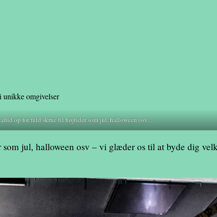
 i unikke omgivelser
ltid op for fuld skrue til højtider som jul, halloween osv…
er som jul, halloween osv – vi glæder os til at byde dig v