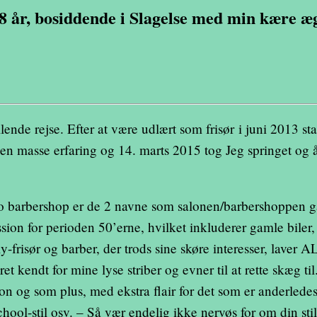
 år, bosiddende i Slagelse med min kære æ
ende rejse. Efter at være udlært som frisør i juni 2013 st
ik en masse erfaring og 14. marts 2015 tog Jeg springet og
 barbershop er de 2 navne som salonen/barbershoppen g
ssion for perioden 50’erne, hvilket inkluderer gamle biler,
y-frisør og barber, der trods sine skøre interesser, laver 
et kendt for mine lyse striber og evner til at rette skæg t
salon og som plus, med ekstra flair for det som er anderle
dschool-stil osv. – Så vær endelig ikke nervøs for om din st