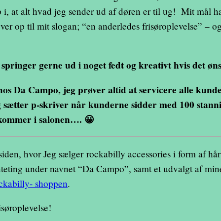
 i, at alt hvad jeg sender ud af døren er til ug! Mit mål ha
 lever op til mit slogan; “en anderledes frisøroplevelse” – 
springer gerne ud i noget fedt og kreativt hvis det øns
r hos Da Campo, jeg prøver altid at servicere alle kund
og sætter p-skriver når kunderne sidder med 100 stanni
 kommer i salonen…. 😀
iden, hvor Jeg sælger rockabilly accessories i form af hår
ynteting under navnet “Da Campo”, samt et udvalgt af min
ckabilly- shoppen
.
isøroplevelse!