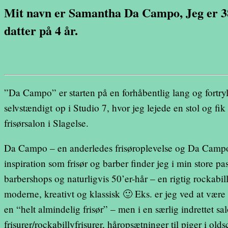
Mit navn er Samantha Da Campo, Jeg er 38
datter på 4 år.
”Da Campo” er starten på en forhåbentlig lang og fortryll
selvstændigt op i Studio 7, hvor jeg lejede en stol og f
frisørsalon i Slagelse.
Da Campo – en anderledes frisøroplevelse og Da Campo
inspiration som frisør og barber finder jeg i min store pa
barbershops og naturligvis 50’er-hår – en rigtig rockabill
moderne, kreativt og klassisk 🙂 Eks. er jeg ved at være r
en “helt almindelig frisør” – men i en særlig indrettet 
frisurer/rockabillyfrisurer, håropsætninger til piger i ol