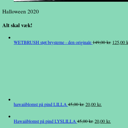
Halloween 2020
Alt skal væk!
Den
WETBRUSH støt brysterne - den originale
149,00
kr.
125,00
k
oprindel
pris
var:
149,00 k
Den
Den
hawaiiblomst på pind LILLA
45,00
kr.
20,00
kr.
oprindelige
aktuelle
pris
pris
Den
Den
Hawaiiblomst på pind LYSLILLA
45,00
kr.
20,00
kr.
var:
er:
oprindelige
aktuelle
45,00 kr..
20,00 kr..