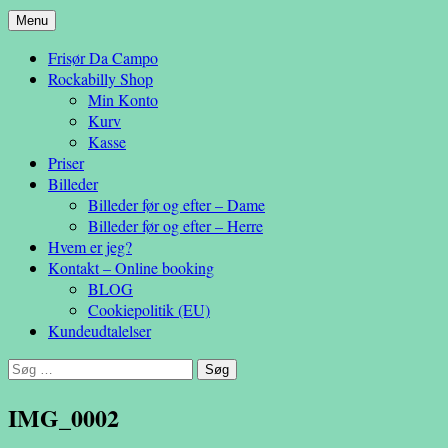
Hop
Menu
– en anderledes frisøroplevelse
til
Da Campo
Frisør Da Campo
indhold
Rockabilly Shop
Min Konto
Kurv
Kasse
Priser
Billeder
Billeder før og efter – Dame
Billeder før og efter – Herre
Hvem er jeg?
Kontakt – Online booking
BLOG
Cookiepolitik (EU)
Kundeudtalelser
Søg
efter:
IMG_0002