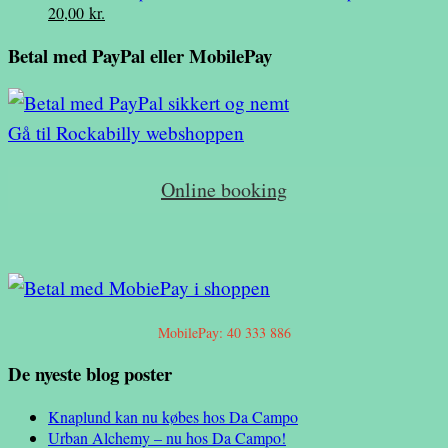
Den
Den
20,00
kr.
var:
er:
oprindelige
aktuelle
39,00 kr..
10,00 kr..
Betal med PayPal eller MobilePay
pris
pris
var:
er:
39,00 kr..
20,00 kr..
Gå til Rockabilly webshoppen
Online booking
MobilePay: 40 333 886
De nyeste blog poster
Knaplund kan nu købes hos Da Campo
Urban Alchemy – nu hos Da Campo!