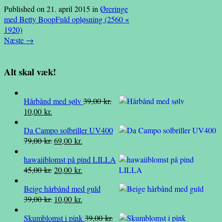
Published on
21. april 2015
in
Øreringe
med Betty Boop
Fuld opløsning (2560 ×
1920)
Næste
→
Alt skal væk!
Hårbånd med sølv
39,00
kr.
Den
Den
10,00
kr.
oprindelige
aktuelle
Da Campo solbriller UV400
pris
pris
Den
Den
79,00
kr.
69,00
kr.
var:
er:
oprindelige
aktuelle
39,00 kr..
10,00 kr..
hawaiiblomst på pind LILLA
pris
pris
Den
Den
45,00
kr.
20,00
kr.
var:
er:
oprindelige
aktuelle
79,00 kr..
69,00 kr..
Beige hårbånd med guld
pris
pris
Den
Den
39,00
kr.
10,00
kr.
var:
er:
oprindelige
aktuelle
45,00 kr..
20,00 kr..
Skumblomst i pink
39,00
kr.
pris
pris