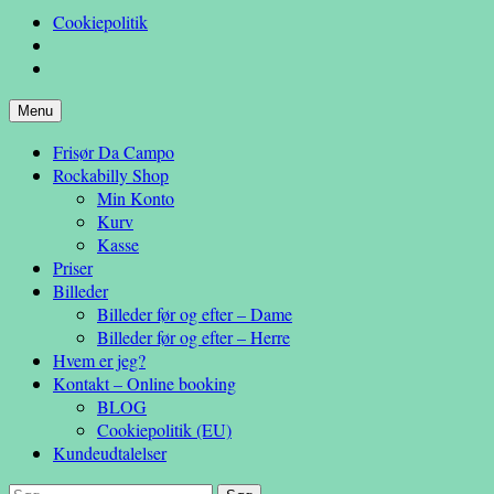
Cookiepolitik
Hop
Menu
– en anderledes frisøroplevelse
til
Da Campo
Frisør Da Campo
indhold
Rockabilly Shop
Min Konto
Kurv
Kasse
Priser
Billeder
Billeder før og efter – Dame
Billeder før og efter – Herre
Hvem er jeg?
Kontakt – Online booking
BLOG
Cookiepolitik (EU)
Kundeudtalelser
Søg