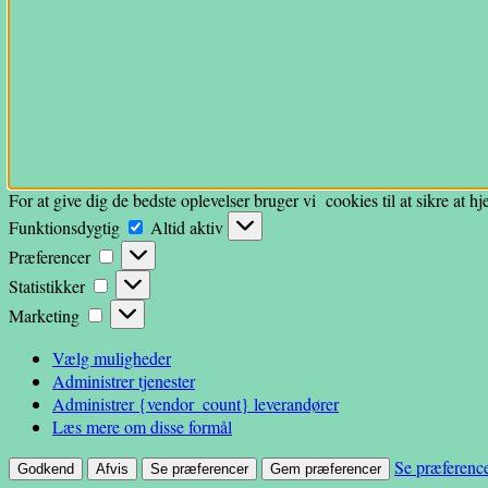
For at give dig de bedste oplevelser bruger vi cookies til at sikre at 
Funktionsdygtig
Funktionsdygtig
Altid aktiv
Præferencer
Præferencer
Statistikker
Statistikker
Marketing
Marketing
Vælg muligheder
Administrer tjenester
Administrer {vendor_count} leverandører
Læs mere om disse formål
Se præferenc
Godkend
Afvis
Se præferencer
Gem præferencer