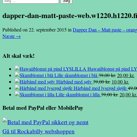
efter:
dapper-dan-matt-paste-web.w1220.h1220.fi
Published on
22. september 2015
in
Dapper Dan – Matt paste – oran
Næste
→
Alt skal væk!
Hawaiiblomst på pind 
Den
D
Lille skumblomst i blå
39,00
kr.
20,00
kr.
Den
oprindelig
Den
a
Hårbånd med sølv
39,00
kr.
10,00
kr.
oprindelige
pris
aktu
p
Hårbånd med lyserød sløjfe
49,
pris
var:
Den
pris
e
Lille skumblomst i lilla
39,00
kr.
20,00
kr.
var:
39,00 kr..
oprindel
er:
2
Betal med PayPal eller MobilePay
39,00 kr..
pris
10,0
var:
39,00 kr.
Gå til Rockabilly webshoppen