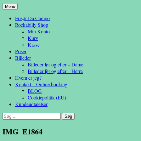
Hop
Menu
– en anderledes frisøroplevelse
til
Da Campo
Frisør Da Campo
indhold
Rockabilly Shop
Min Konto
Kurv
Kasse
Priser
Billeder
Billeder før og efter – Dame
Billeder før og efter – Herre
Hvem er jeg?
Kontakt – Online booking
BLOG
Cookiepolitik (EU)
Kundeudtalelser
Søg
efter:
IMG_E1864