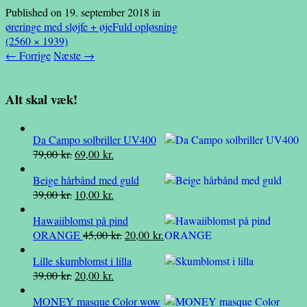
Published on
19. september 2018
in
øreringe med sløjfe + øje
Fuld opløsning
(2560 × 1939)
←
Forrige
Næste
→
Alt skal væk!
Da Campo solbriller UV400
Den
Den
79,00
kr.
69,00
kr.
oprindelige
aktuelle
Beige hårbånd med guld
pris
pris
Den
Den
39,00
kr.
10,00
kr.
var:
er:
oprindelige
aktuelle
79,00 kr..
69,00 kr..
Hawaiiblomst på pind
pris
pris
Den
Den
ORANGE
45,00
kr.
20,00
kr.
var:
er:
oprindelige
aktuelle
39,00 kr..
10,00 kr..
Lille skumblomst i lilla
pris
pris
Den
Den
39,00
kr.
20,00
kr.
var:
er:
oprindelige
aktuelle
45,00 kr..
20,00 kr..
MONEY masque Color wow
pris
pris