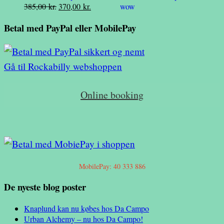
Den
Den
385,00
kr.
370,00
kr.
var:
er:
oprindelige
aktuelle
39,00 kr..
20,00 kr..
Betal med PayPal eller MobilePay
pris
pris
var:
er:
385,00 kr..
370,00 kr..
Gå til Rockabilly webshoppen
Online booking
MobilePay: 40 333 886
De nyeste blog poster
Knaplund kan nu købes hos Da Campo
Urban Alchemy – nu hos Da Campo!