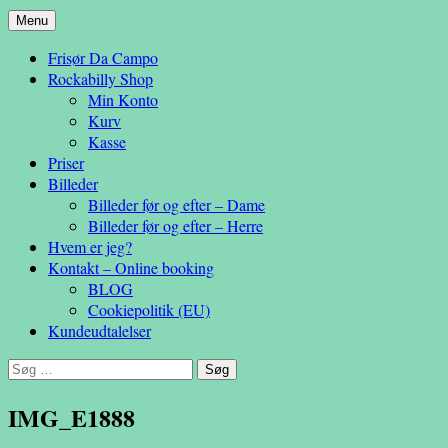
Hop
Menu
– en anderledes frisøroplevelse
til
Da Campo
Frisør Da Campo
indhold
Rockabilly Shop
Min Konto
Kurv
Kasse
Priser
Billeder
Billeder før og efter – Dame
Billeder før og efter – Herre
Hvem er jeg?
Kontakt – Online booking
BLOG
Cookiepolitik (EU)
Kundeudtalelser
Søg
efter:
IMG_E1888