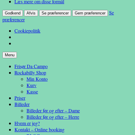
Læs mere om disse formål
Se
Godkend
Afvis
Se præferencer
Gem præferencer
præferencer
Cookiepolitik
Hop
Menu
– en anderledes frisøroplevelse
til
Da Campo
Frisør Da Campo
indhold
Rockabilly Shop
Min Konto
Kurv
Kasse
Priser
Billeder
Billeder før og efter – Dame
Billeder før og efter – Herre
Hvem er jeg?
Kontakt – Online booking