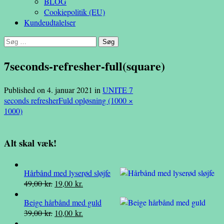
BLOG
Cookiepolitik (EU)
Kundeudtalelser
Søg
efter:
7seconds-refresher-full(square)
Published on
4. januar 2021
in
UNITE 7
seconds refresher
Fuld opløsning (1000 ×
1000)
Alt skal væk!
Hårbånd med lyserød sløjfe
Den
Den
49,00
kr.
19,00
kr.
oprindelige
aktuelle
Beige hårbånd med guld
pris
pris
Den
Den
39,00
kr.
10,00
kr.
var:
er:
oprindelige
aktuelle