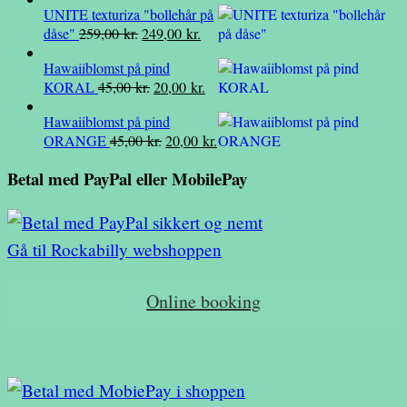
49,00 kr..
19,00 kr..
UNITE texturiza "bollehår på
pris
pris
Den
Den
dåse"
259,00
kr.
249,00
kr.
var:
er:
oprindelige
aktuelle
39,00 kr..
10,00 kr..
Hawaiiblomst på pind
pris
pris
Den
Den
KORAL
45,00
kr.
20,00
kr.
var:
er:
oprindelige
aktuelle
259,00 kr..
249,00 kr..
Hawaiiblomst på pind
pris
pris
Den
Den
ORANGE
45,00
kr.
20,00
kr.
var:
er:
oprindelige
aktuelle
45,00 kr..
20,00 kr..
Betal med PayPal eller MobilePay
pris
pris
var:
er:
45,00 kr..
20,00 kr..
Gå til Rockabilly webshoppen
Online booking