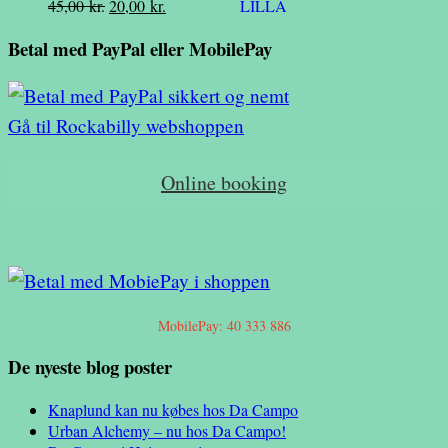
Den
Den
45,00
kr.
20,00
kr.
var:
er:
oprindelige
aktuelle
385,00 kr..
370,00 kr..
Betal med PayPal eller MobilePay
pris
pris
var:
er:
45,00 kr..
20,00 kr..
Gå til Rockabilly webshoppen
Online booking
MobilePay: 40 333 886
De nyeste blog poster
Knaplund kan nu købes hos Da Campo
Urban Alchemy – nu hos Da Campo!