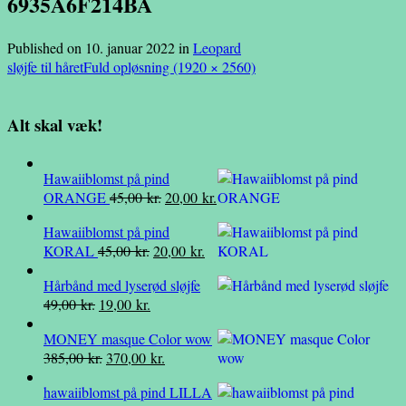
6935A6F214BA
Published on
10. januar 2022
in
Leopard
sløjfe til håret
Fuld opløsning (1920 × 2560)
Alt skal væk!
Hawaiiblomst på pind
Den
Den
ORANGE
45,00
kr.
20,00
kr.
oprindelige
aktuelle
Hawaiiblomst på pind
pris
pris
Den
Den
KORAL
45,00
kr.
20,00
kr.
var:
er:
oprindelige
aktuelle
45,00 kr..
20,00 kr..
Hårbånd med lyserød sløjfe
pris
pris
Den
Den
49,00
kr.
19,00
kr.
var:
er:
oprindelige
aktuelle
45,00 kr..
20,00 kr..
MONEY masque Color wow
pris
pris
Den
Den
385,00
kr.
370,00
kr.
var:
er:
oprindelige
aktuelle
49,00 kr..
19,00 kr..
hawaiiblomst på pind LILLA
pris
pris