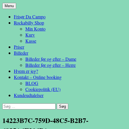
Hop
Menu
– en anderledes frisøroplevelse
til
Da Campo
Frisør Da Campo
indhold
Rockabilly Shop
Min Konto
Kurv
Kasse
Priser
Billeder
Billeder før og efter – Dame
Billeder før og efter – Herre
Hvem er jeg?
Kontakt – Online booking
BLOG
Cookiepolitik (EU)
Kundeudtalelser
Søg
efter:
14223B7C-759D-48C5-B2B7-