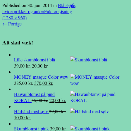
Published on
30. juni 2014
in
Blå sløjfe,
hvide prikker og anker
Fuld opløsning
(1280 × 960)
←
Forrige
Alt skal væk!
Lille skumblomst i blå
Den
Den
39,00
kr.
20,00
kr.
oprindelige
aktuelle
MONEY masque Color wow
pris
pris
Den
Den
385,00
kr.
370,00
kr.
var:
er:
oprindelige
aktuelle
39,00 kr..
20,00 kr..
Hawaiiblomst på pind
pris
pris
Den
Den
KORAL
45,00
kr.
20,00
kr.
var:
er:
oprindelige
aktuelle
385,00 kr..
370,00 kr..
Hårbånd med sølv
39,00
kr.
pris
pris
Den
Den
10,00
kr.
var:
er:
oprindelige
aktuelle
45,00 kr..
20,00 kr..
Skumblomst i pink
39,00
kr.
pris
pris