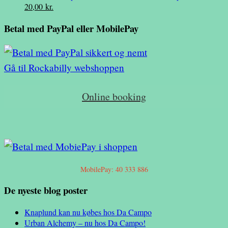
Den
Den
20,00
kr.
var:
er:
oprindelige
aktuelle
39,00 kr..
10,00 kr..
Betal med PayPal eller MobilePay
pris
pris
var:
er:
39,00 kr..
20,00 kr..
Gå til Rockabilly webshoppen
Online booking
MobilePay: 40 333 886
De nyeste blog poster
Knaplund kan nu købes hos Da Campo
Urban Alchemy – nu hos Da Campo!