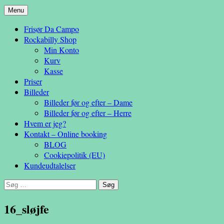
Hop
Menu
– en anderledes frisøroplevelse
til
Da Campo
Frisør Da Campo
indhold
Rockabilly Shop
Min Konto
Kurv
Kasse
Priser
Billeder
Billeder før og efter – Dame
Billeder før og efter – Herre
Hvem er jeg?
Kontakt – Online booking
BLOG
Cookiepolitik (EU)
Kundeudtalelser
Søg
efter:
16_sløjfe