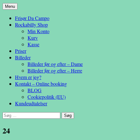
Hop
Menu
– en anderledes frisøroplevelse
til
Da Campo
Frisør Da Campo
indhold
Rockabilly Shop
Min Konto
Kurv
Kasse
Priser
Billeder
Billeder før og efter – Dame
Billeder før og efter – Herre
Hvem er jeg?
Kontakt – Online booking
BLOG
Cookiepolitik (EU)
Kundeudtalelser
Søg
efter:
24