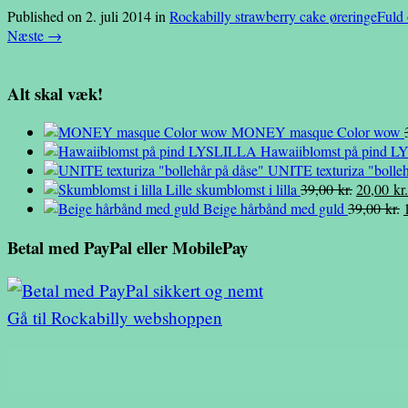
Published on
2. juli 2014
in
Rockabilly strawberry cake øreringe
Fuld 
Næste
→
Alt skal væk!
MONEY masque Color wow
Hawaiiblomst på pind 
UNITE texturiza "bolleh
Den
Lille skumblomst i lilla
39,00
kr.
20,00
kr.
oprindel
Beige hårbånd med guld
39,00
kr.
pris
Betal med PayPal eller MobilePay
var:
p
39,00 kr.
v
Gå til Rockabilly webshoppen