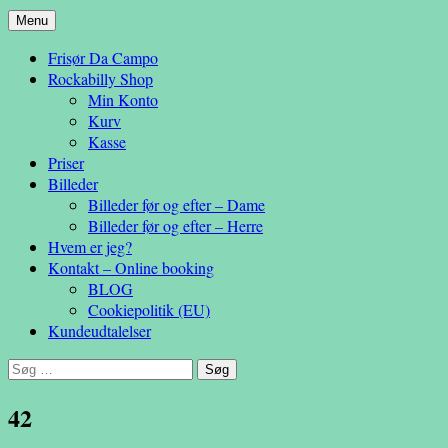
Hop
Menu
– en anderledes frisøroplevelse
til
Da Campo
Frisør Da Campo
indhold
Rockabilly Shop
Min Konto
Kurv
Kasse
Priser
Billeder
Billeder før og efter – Dame
Billeder før og efter – Herre
Hvem er jeg?
Kontakt – Online booking
BLOG
Cookiepolitik (EU)
Kundeudtalelser
Søg
efter:
42