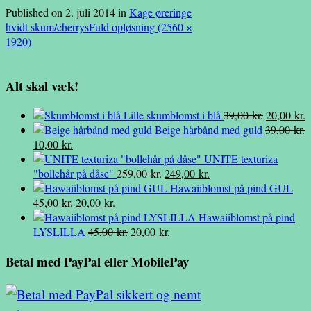
Published on
2. juli 2014
in
Kage øreringe
hvidt skum/cherrys
Fuld opløsning (2560 ×
1920)
Alt skal væk!
Den
D
Lille skumblomst i blå
39,00
kr.
20,00
kr.
oprindelig
a
Beige hårbånd med guld
39,00
kr.
Den
Den
pris
p
10,00
kr.
oprindelige
aktuelle
var:
e
UNITE texturiza
pris
pris
Den
Den
39,00 kr..
2
"bollehår på dåse"
259,00
kr.
249,00
kr.
var:
er:
oprindelige
aktuelle
Hawaiiblomst på pind GUL
39,00 kr..
10,00 kr..
Den
Den
pris
pris
45,00
kr.
20,00
kr.
oprindelige
aktuelle
var:
er:
Hawaiiblomst på pind
pris
pris
Den
259,00 kr..
Den
249,00 kr..
LYSLILLA
45,00
kr.
20,00
kr.
var:
er:
oprindelige
aktuelle
Betal med PayPal eller MobilePay
45,00 kr..
20,00 kr..
pris
pris
var:
er:
45,00 kr..
20,00 kr..