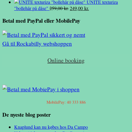
oprindelige
aktuelle
var:
39,00 kr..
er:
2
UNITE texturiza
pris
pris
Den
Den
99,00 kr..
89,00 
"bollehår på dåse"
259,00
kr.
249,00
kr.
var:
er:
oprindelige
aktuelle
Betal med PayPal eller MobilePay
39,00 kr..
20,00 kr..
pris
pris
var:
er:
259,00 kr..
249,00 kr..
Gå til Rockabilly webshoppen
Online booking
MobilePay: 40 333 886
De nyeste blog poster
Knaplund kan nu købes hos Da Campo