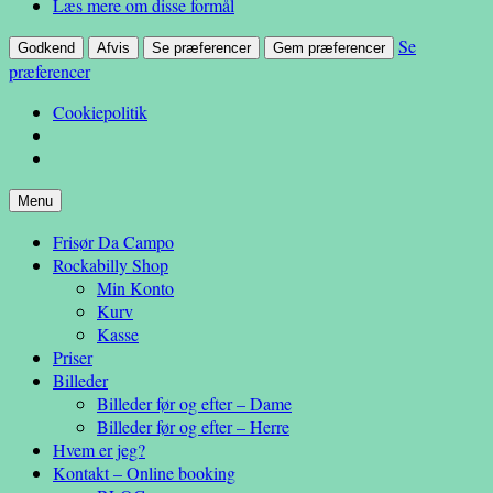
Læs mere om disse formål
Se
Godkend
Afvis
Se præferencer
Gem præferencer
præferencer
Cookiepolitik
Hop
Menu
– en anderledes frisøroplevelse
til
Da Campo
Frisør Da Campo
indhold
Rockabilly Shop
Min Konto
Kurv
Kasse
Priser
Billeder
Billeder før og efter – Dame
Billeder før og efter – Herre
Hvem er jeg?
Kontakt – Online booking