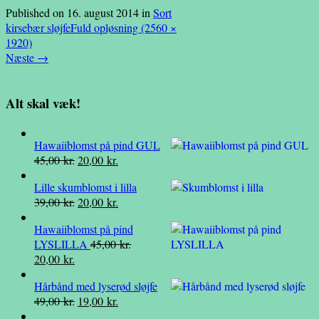
Published on
16. august 2014
in
Sort
kirsebær sløjfe
Fuld opløsning (2560 ×
1920)
Næste
→
Alt skal væk!
Hawaiiblomst på pind GUL
Den
Den
45,00
kr.
20,00
kr.
oprindelige
aktuelle
Lille skumblomst i lilla
pris
pris
Den
Den
39,00
kr.
20,00
kr.
var:
er:
oprindelige
aktuelle
45,00 kr..
20,00 kr..
Hawaiiblomst på pind
pris
pris
LYSLILLA
45,00
kr.
var:
er:
Den
Den
20,00
kr.
39,00 kr..
20,00 kr..
oprindelige
aktuelle
Hårbånd med lyserød sløjfe
pris
pris
Den
Den
49,00
kr.
19,00
kr.
var:
er:
oprindelige
aktuelle
45,00 kr..
20,00 kr..