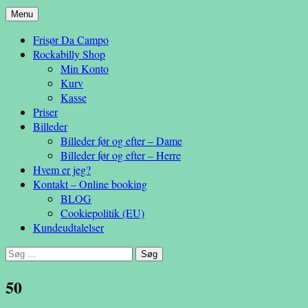
Hop
Menu
– en anderledes frisøroplevelse
til
Da Campo
Frisør Da Campo
indhold
Rockabilly Shop
Min Konto
Kurv
Kasse
Priser
Billeder
Billeder før og efter – Dame
Billeder før og efter – Herre
Hvem er jeg?
Kontakt – Online booking
BLOG
Cookiepolitik (EU)
Kundeudtalelser
Søg
efter:
50