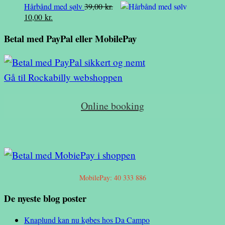
Hårbånd med sølv
39,00
kr.
pris
pris
Den
Den
10,00
kr.
var:
er:
oprindelige
aktuelle
49,00 kr..
19,00 kr..
Betal med PayPal eller MobilePay
pris
pris
var:
er:
39,00 kr..
10,00 kr..
Gå til Rockabilly webshoppen
Online booking
MobilePay: 40 333 886
De nyeste blog poster
Knaplund kan nu købes hos Da Campo