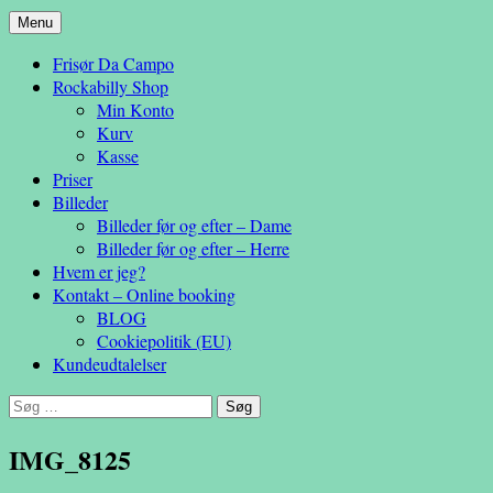
Hop
Menu
– en anderledes frisøroplevelse
til
Da Campo
Frisør Da Campo
indhold
Rockabilly Shop
Min Konto
Kurv
Kasse
Priser
Billeder
Billeder før og efter – Dame
Billeder før og efter – Herre
Hvem er jeg?
Kontakt – Online booking
BLOG
Cookiepolitik (EU)
Kundeudtalelser
Søg
efter:
IMG_8125