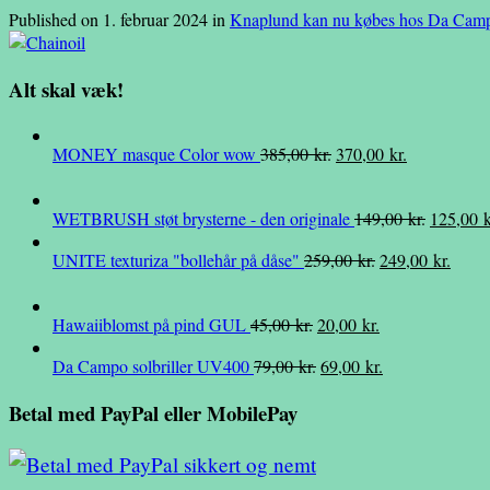
Published on
1. februar 2024
in
Knaplund kan nu købes hos Da Cam
Alt skal væk!
Den
Den
MONEY masque Color wow
385,00
kr.
370,00
kr.
oprindelige
aktuelle
pris
pris
Den
WETBRUSH støt brysterne - den originale
149,00
kr.
125,00
k
var:
er:
oprindel
385,00 kr..
370,00 kr..
Den
Den
UNITE texturiza "bollehår på dåse"
259,00
kr.
249,00
kr.
pris
oprindelige
aktuel
var:
pris
pris
149,00 k
Den
Den
Hawaiiblomst på pind GUL
45,00
kr.
20,00
kr.
var:
er:
oprindelige
aktuelle
259,00 kr..
249,0
Den
Den
Da Campo solbriller UV400
79,00
kr.
69,00
kr.
pris
pris
oprindelige
aktuelle
var:
er:
Betal med PayPal eller MobilePay
pris
pris
45,00 kr..
20,00 kr..
var:
er:
79,00 kr..
69,00 kr..