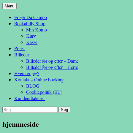
Hop
Menu
– en anderledes frisøroplevelse
til
Da Campo
Frisør Da Campo
indhold
Rockabilly Shop
Min Konto
Kurv
Kasse
Priser
Billeder
Billeder før og efter – Dame
Billeder før og efter – Herre
Hvem er jeg?
Kontakt – Online booking
BLOG
Cookiepolitik (EU)
Kundeudtalelser
Søg
efter:
hjemmeside