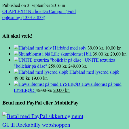
Published on
3. september 2016
in
OLAPLEX!! Nu hos Da Campo :-)
Fuld
opløsning (1333 × 833)
Alt skal væk!
Den
Den
Hårbånd med sølv
39,00
kr.
10,00
kr.
oprindelige
Den
aktu
D
Lille skumblomst i blå
39,00
kr.
20,00
kr.
pris
oprindelig
pris
a
UNITE texturiza
Den
Den
var:
pris
er:
p
"bollehår på dåse"
259,00
kr.
249,00
kr.
oprindelige
aktuelle
39,00 kr..
var:
10,0
e
Hårbånd med lyserød sløjfe
Den
Den
pris
pris
39,00 kr..
2
49,00
kr.
19,00
kr.
oprindelige
aktuelle
var:
er:
Hawaiiblomst på pind
pris
pris
Den
259,00 kr..
Den
249,00 kr..
LYSERØD
45,00
kr.
20,00
kr.
var:
er:
oprindelige
aktuelle
Betal med PayPal eller MobilePay
49,00 kr..
19,00 kr..
pris
pris
var:
er:
45,00 kr..
20,00 kr..
Gå til Rockabilly webshoppen