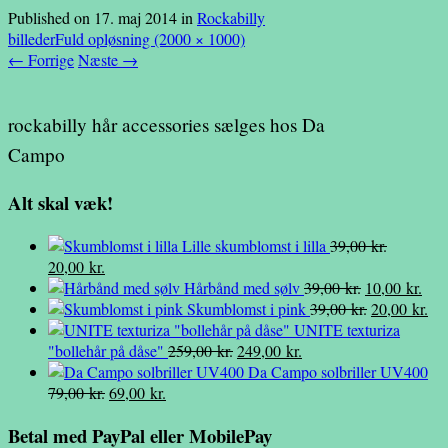
Published on
17. maj 2014
in
Rockabilly
billeder
Fuld opløsning (2000 × 1000)
←
Forrige
Næste
→
rockabilly hår accessories sælges hos Da
Campo
Alt skal væk!
Lille skumblomst i lilla
39,00
kr.
Den
Den
20,00
kr.
oprindelige
aktuelle
Den
Den
Hårbånd med sølv
39,00
kr.
10,00
kr.
pris
pris
oprindelige
Den
aktu
De
Skumblomst i pink
39,00
kr.
20,00
kr.
var:
er:
pris
oprindelige
pris
akt
UNITE texturiza
39,00 kr..
20,00 kr..
Den
Den
var:
pris
er:
pri
"bollehår på dåse"
259,00
kr.
249,00
kr.
oprindelige
aktuelle
39,00 kr..
var:
10,0
er:
Da Campo solbriller UV400
Den
Den
pris
pris
39,00 kr..
20,
79,00
kr.
69,00
kr.
oprindelige
aktuelle
var:
er:
Betal med PayPal eller MobilePay
pris
pris
259,00 kr..
249,00 kr..