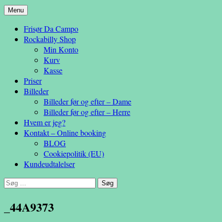
Hop
Menu
– en anderledes frisøroplevelse
til
Da Campo
Frisør Da Campo
indhold
Rockabilly Shop
Min Konto
Kurv
Kasse
Priser
Billeder
Billeder før og efter – Dame
Billeder før og efter – Herre
Hvem er jeg?
Kontakt – Online booking
BLOG
Cookiepolitik (EU)
Kundeudtalelser
Søg
efter:
_44A9373