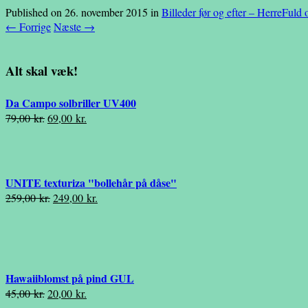
Published on
26. november 2015
in
Billeder før og efter – Herre
Fuld 
←
Forrige
Næste
→
Alt skal væk!
Da Campo solbriller UV400
Den
Den
79,00
kr.
69,00
kr.
oprindelige
aktuelle
pris
pris
var:
er:
79,00 kr..
69,00 kr..
UNITE texturiza "bollehår på dåse"
Den
Den
259,00
kr.
249,00
kr.
oprindelige
aktuelle
pris
pris
var:
er:
259,00 kr..
249,00 kr..
Hawaiiblomst på pind GUL
Den
Den
45,00
kr.
20,00
kr.
oprindelige
aktuelle