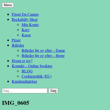
Hop
Menu
– en anderledes frisøroplevelse
til
Da Campo
Frisør Da Campo
indhold
Rockabilly Shop
Min Konto
Kurv
Kasse
Priser
Billeder
Billeder før og efter – Dame
Billeder før og efter – Herre
Hvem er jeg?
Kontakt – Online booking
BLOG
Cookiepolitik (EU)
Kundeudtalelser
Søg
efter:
IMG_0605