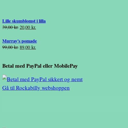
pris
pris
var:
er:
45,00 kr..
20,00 kr..
Lille skumblomst i lilla
Den
Den
39,00
kr.
20,00
kr.
oprindelige
aktuelle
pris
pris
Murray's pomade
var:
er:
Den
Den
99,00
kr.
89,00
kr.
39,00 kr..
20,00 kr..
oprindelige
aktuelle
pris
pris
Betal med PayPal eller MobilePay
var:
er:
99,00 kr..
89,00 kr..
Gå til Rockabilly webshoppen