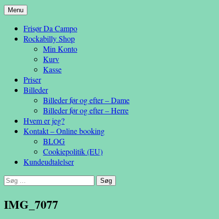
Hop
Menu
– en anderledes frisøroplevelse
til
Da Campo
Frisør Da Campo
indhold
Rockabilly Shop
Min Konto
Kurv
Kasse
Priser
Billeder
Billeder før og efter – Dame
Billeder før og efter – Herre
Hvem er jeg?
Kontakt – Online booking
BLOG
Cookiepolitik (EU)
Kundeudtalelser
Søg
efter:
IMG_7077