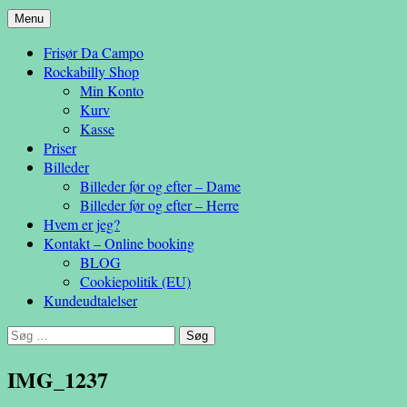
Hop
Menu
– en anderledes frisøroplevelse
til
Da Campo
Frisør Da Campo
indhold
Rockabilly Shop
Min Konto
Kurv
Kasse
Priser
Billeder
Billeder før og efter – Dame
Billeder før og efter – Herre
Hvem er jeg?
Kontakt – Online booking
BLOG
Cookiepolitik (EU)
Kundeudtalelser
Søg
efter:
IMG_1237