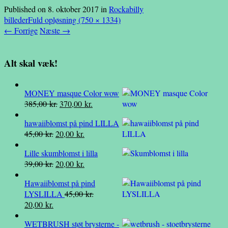
Published on
8. oktober 2017
in
Rockabilly
billeder
Fuld opløsning (750 × 1334)
←
Forrige
Næste
→
Alt skal væk!
MONEY masque Color wow
Den
Den
385,00
kr.
370,00
kr.
oprindelige
aktuelle
hawaiiblomst på pind LILLA
pris
pris
Den
Den
45,00
kr.
20,00
kr.
var:
er:
oprindelige
aktuelle
385,00 kr..
370,00 kr..
Lille skumblomst i lilla
pris
pris
Den
Den
39,00
kr.
20,00
kr.
var:
er:
oprindelige
aktuelle
45,00 kr..
20,00 kr..
Hawaiiblomst på pind
pris
pris
LYSLILLA
45,00
kr.
var:
er:
Den
Den
20,00
kr.
39,00 kr..
20,00 kr..
oprindelige
aktuelle
WETBRUSH støt brysterne -
pris
pris