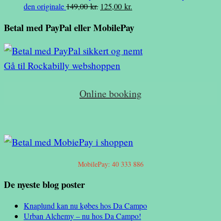
Den
Den
den originale
149,00
kr.
125,00
kr.
var:
er:
oprindelige
aktuelle
45,00 kr..
20,00 kr..
Betal med PayPal eller MobilePay
pris
pris
var:
er:
149,00 kr..
125,00 kr..
Gå til Rockabilly webshoppen
Online booking
MobilePay: 40 333 886
De nyeste blog poster
Knaplund kan nu købes hos Da Campo
Urban Alchemy – nu hos Da Campo!