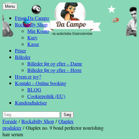
Hop
Menu
– en anderledes frisøroplevelse
til
Da Campo
Frisør Da Campo
indhold
Rockabilly Shop
Min Konto
Kurv
Kasse
Priser
Billeder
Billeder før og efter – Dame
Billeder før og efter – Herre
Hvem er jeg?
Kontakt – Online booking
BLOG
Cookiepolitik (EU)
Kundeudtalelser
Søg
efter:
Forside
/
Rockabilly Shop
/
Olaplex
produkter
/ Olaplex no. 9 bond perfector nourishing
hair serum