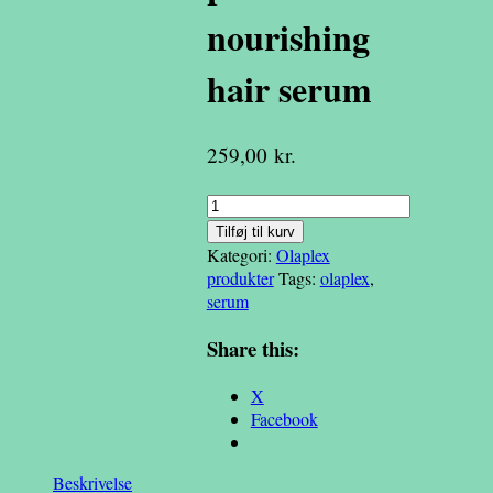
nourishing
hair serum
259,00
kr.
Olaplex
no.
Tilføj til kurv
9
Kategori:
Olaplex
bond
produkter
Tags:
olaplex
,
perfector
serum
nourishing
hair
Share this:
serum
antal
X
Facebook
Beskrivelse