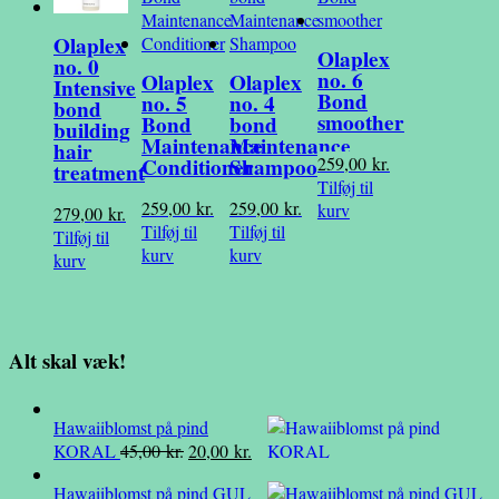
Olaplex
Olaplex
no. 0
no. 6
Olaplex
Olaplex
Intensive
Bond
no. 5
no. 4
bond
smoother
Bond
bond
building
Maintenance
Maintenance
hair
259,00
kr.
Conditioner
Shampoo
treatment
Tilføj til
259,00
kr.
259,00
kr.
kurv
279,00
kr.
Tilføj til
Tilføj til
Tilføj til
kurv
kurv
kurv
Alt skal væk!
Hawaiiblomst på pind
Den
Den
KORAL
45,00
kr.
20,00
kr.
oprindelige
aktuelle
Hawaiiblomst på pind GUL
pris
pris