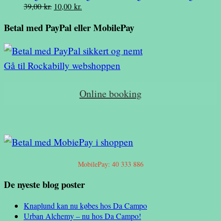
Den
Den
39,00
kr.
10,00
kr.
var:
er:
oprindelige
aktuelle
49,00 kr..
19,00 kr..
Betal med PayPal eller MobilePay
pris
pris
var:
er:
39,00 kr..
10,00 kr..
Gå til Rockabilly webshoppen
Online booking
MobilePay: 40 333 886
De nyeste blog poster
Knaplund kan nu købes hos Da Campo
Urban Alchemy – nu hos Da Campo!