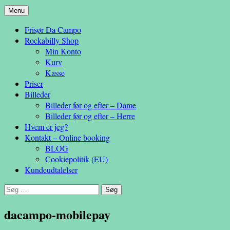
Hop
Menu
– en anderledes frisøroplevelse
til
Da Campo
Frisør Da Campo
indhold
Rockabilly Shop
Min Konto
Kurv
Kasse
Priser
Billeder
Billeder før og efter – Dame
Billeder før og efter – Herre
Hvem er jeg?
Kontakt – Online booking
BLOG
Cookiepolitik (EU)
Kundeudtalelser
Søg
efter:
dacampo-mobilepay