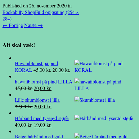
Published on
26. november 2020
in
Rockabilly Shop
Fuld opløsning (254 ×
284)
←
Forrige
Næste
→
Alt skal væk!
Hawaiiblomst på pind
Den
Den
KORAL
45,00
kr.
20,00
kr.
oprindelige
aktuelle
hawaiiblomst på pind LILLA
pris
pris
Den
Den
45,00
kr.
20,00
kr.
var:
er:
oprindelige
aktuelle
45,00 kr..
20,00 kr..
Lille skumblomst i lilla
pris
pris
Den
Den
39,00
kr.
20,00
kr.
var:
er:
oprindelige
aktuelle
45,00 kr..
20,00 kr..
Hårbånd med lyserød sløjfe
pris
pris
Den
Den
49,00
kr.
19,00
kr.
var:
er:
oprindelige
aktuelle
39,00 kr..
20,00 kr..
Beige hårbånd med guld
pris
pris