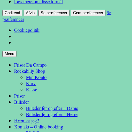
Læs mere om disse formål
Se
Godkend
Afvis
Se præferencer
Gem præferencer
præferencer
Cookiepolitik
Hop
Menu
– en anderledes frisøroplevelse
til
Da Campo
Frisør Da Campo
indhold
Rockabilly Shop
Min Konto
Kurv
Kasse
Priser
Billeder
Billeder før og efter – Dame
Billeder før og efter – Herre
Hvem er jeg?
Kontakt – Online booking