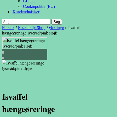
BLOG
Cookiepolitik (EU)
Kundeudtalelser
Søg
efter:
Forside
/
Rockabilly Shop
/
Øreringe
/ Isvaffel
hængeøreringe lyserød/pink sløjfe
Isvaffel
hængeøreringe