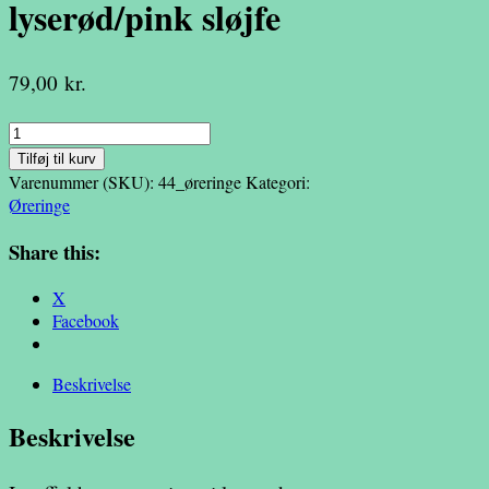
lyserød/pink sløjfe
79,00
kr.
Isvaffel
hængeøreringe
Tilføj til kurv
lyserød/pink
Varenummer (SKU):
44_øreringe
Kategori:
sløjfe
Øreringe
antal
Share this:
X
Facebook
Beskrivelse
Beskrivelse