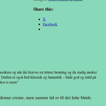
benchmark
classic
Share this:
cream
antal
X
Facebook
lassikere og når der kræves en lettere berøring og du stadig ønsker
v. Duften er også helt klassisk og fantastisk – både god og mild på
ess is more”
denne creme, men samme tid er til det lette bløde