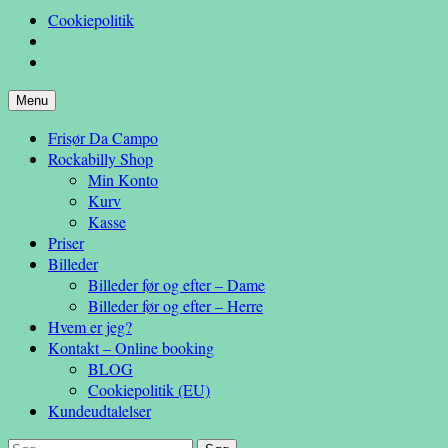
Cookiepolitik
Hop
Menu
– en anderledes frisøroplevelse
til
Da Campo
Frisør Da Campo
indhold
Rockabilly Shop
Min Konto
Kurv
Kasse
Priser
Billeder
Billeder før og efter – Dame
Billeder før og efter – Herre
Hvem er jeg?
Kontakt – Online booking
BLOG
Cookiepolitik (EU)
Kundeudtalelser
Søg