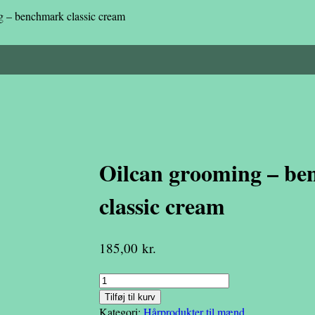
g – benchmark classic cream
Oilcan grooming – b
classic cream
185,00
kr.
Oilcan
grooming
Tilføj til kurv
-
Kategori:
Hårprodukter til mænd