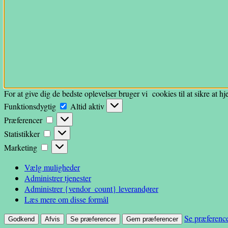
For at give dig de bedste oplevelser bruger vi cookies til at sikre at 
Funktionsdygtig
Funktionsdygtig
Altid aktiv
Præferencer
Præferencer
Statistikker
Statistikker
Marketing
Marketing
Vælg muligheder
Administrer tjenester
Administrer {vendor_count} leverandører
Læs mere om disse formål
Se præferenc
Godkend
Afvis
Se præferencer
Gem præferencer