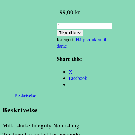
199,00
kr.
Milk_shake
Integrity
Tilføj til kurv
Nourishing
Kategori:
Hårprodukter til
Treatment
dame
200ml
antal
Share this:
X
Facebook
Beskrivelse
Beskrivelse
Milk_shake Integrity Nourishing
Treatment er en lækker, nærende