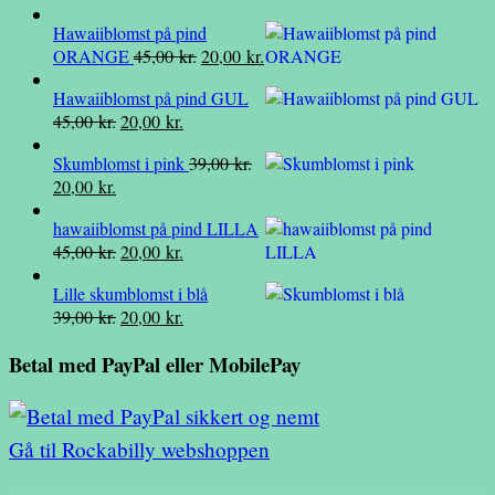
Hawaiiblomst på pind
Den
Den
ORANGE
45,00
kr.
20,00
kr.
oprindelige
aktuelle
Hawaiiblomst på pind GUL
pris
pris
Den
Den
45,00
kr.
20,00
kr.
var:
er:
oprindelige
aktuelle
45,00 kr..
20,00 kr..
Skumblomst i pink
39,00
kr.
pris
pris
Den
Den
20,00
kr.
var:
er:
oprindelige
aktuelle
45,00 kr..
20,00 kr..
hawaiiblomst på pind LILLA
pris
pris
Den
Den
45,00
kr.
20,00
kr.
var:
er:
oprindelige
aktuelle
39,00 kr..
20,00 kr..
Lille skumblomst i blå
pris
pris
Den
Den
39,00
kr.
20,00
kr.
var:
er:
oprindelige
aktuelle
45,00 kr..
20,00 kr..
Betal med PayPal eller MobilePay
pris
pris
var:
er:
39,00 kr..
20,00 kr..
Gå til Rockabilly webshoppen