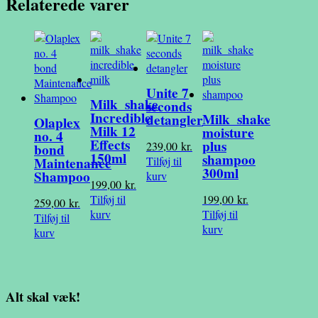
Relaterede varer
Unite 7
Milk_shake
seconds
Incredible
Milk_shake
detangler
Olaplex
Milk 12
moisture
no. 4
Effects
plus
239,00
kr.
bond
150ml
shampoo
Tilføj til
Maintenance
300ml
Shampoo
kurv
199,00
kr.
Tilføj til
199,00
kr.
259,00
kr.
kurv
Tilføj til
Tilføj til
kurv
kurv
Alt skal væk!