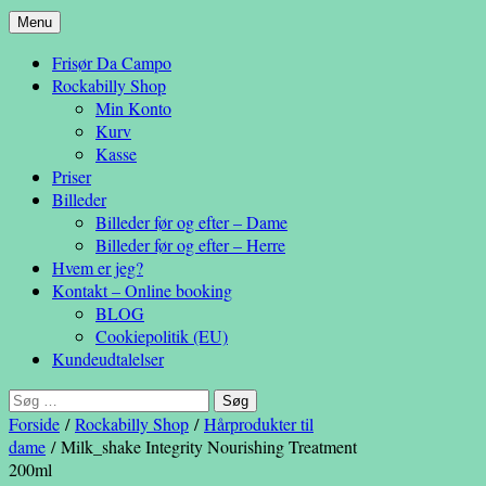
Hop
Menu
– en anderledes frisøroplevelse
til
Da Campo
Frisør Da Campo
indhold
Rockabilly Shop
Min Konto
Kurv
Kasse
Priser
Billeder
Billeder før og efter – Dame
Billeder før og efter – Herre
Hvem er jeg?
Kontakt – Online booking
BLOG
Cookiepolitik (EU)
Kundeudtalelser
Søg
efter:
Forside
/
Rockabilly Shop
/
Hårprodukter til
dame
/ Milk_shake Integrity Nourishing Treatment
200ml