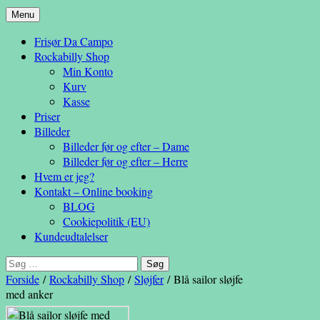
Hop
Menu
– en anderledes frisøroplevelse
til
Da Campo
Frisør Da Campo
indhold
Rockabilly Shop
Min Konto
Kurv
Kasse
Priser
Billeder
Billeder før og efter – Dame
Billeder før og efter – Herre
Hvem er jeg?
Kontakt – Online booking
BLOG
Cookiepolitik (EU)
Kundeudtalelser
Søg
efter:
Forside
/
Rockabilly Shop
/
Sløjfer
/ Blå sailor sløjfe
med anker