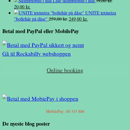
var:
oprindelige
aktuelle
er:
Lille skumblomst i lilla
39,00
kr.
Den
Den
149,00 kr..
pris
pris
125,00 kr..
20,00
kr.
oprindelige
aktuelle
var:
er:
UNITE texturiza
pris
pris
45,00 kr..
Den
20,00 kr..
Den
"bollehår på dåse"
259,00
kr.
249,00
kr.
var:
er:
oprindelige
aktuelle
Betal med PayPal eller MobilePay
39,00 kr..
20,00 kr..
pris
pris
var:
er:
259,00 kr..
249,00 kr..
Gå til Rockabilly webshoppen
Online booking
MobilePay: 40 333 886
De nyeste blog poster