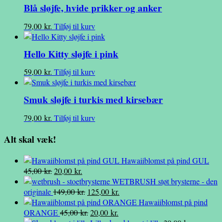
Blå sløjfe, hvide prikker og anker
79,00
kr.
Tilføj til kurv
Hello Kitty sløjfe i pink
59,00
kr.
Tilføj til kurv
Smuk sløjfe i turkis med kirsebær
79,00
kr.
Tilføj til kurv
Alt skal væk!
Hawaiiblomst på pind GUL
Den
Den
45,00
kr.
20,00
kr.
oprindelige
aktuelle
WETBRUSH støt brysterne - den
pris
pris
Den
Den
originale
149,00
kr.
125,00
kr.
var:
er:
oprindelige
aktuelle
Hawaiiblomst på pind
45,00 kr..
20,00 kr..
pris
Den
Den
pris
ORANGE
45,00
kr.
20,00
kr.