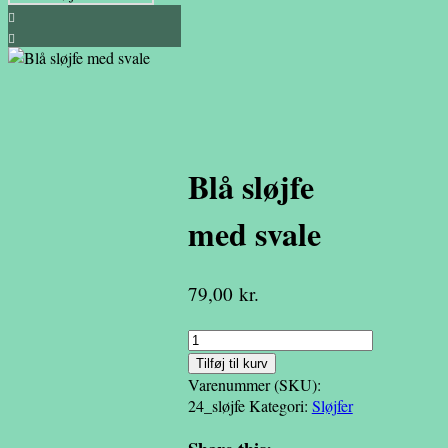
Blå sløjfe
med svale
79,00
kr.
Blå
sløjfe
Tilføj til kurv
med
Varenummer (SKU):
svale
24_sløjfe
Kategori:
Sløjfer
antal