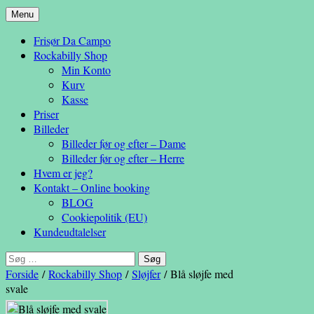
Hop
Menu
– en anderledes frisøroplevelse
til
Da Campo
Frisør Da Campo
indhold
Rockabilly Shop
Min Konto
Kurv
Kasse
Priser
Billeder
Billeder før og efter – Dame
Billeder før og efter – Herre
Hvem er jeg?
Kontakt – Online booking
BLOG
Cookiepolitik (EU)
Kundeudtalelser
Søg
efter:
Forside
/
Rockabilly Shop
/
Sløjfer
/ Blå sløjfe med
svale