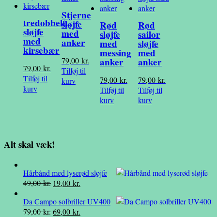
Stjerne
tredobbelt
sløjfe
Rød
Rød
sløjfe
med
sløjfe
sailor
med
anker
med
sløjfe
kirsebær
messing
med
79,00
kr.
anker
anker
79,00
kr.
Tilføj til
Tilføj til
79,00
kr.
79,00
kr.
kurv
kurv
Tilføj til
Tilføj til
kurv
kurv
Alt skal væk!
Hårbånd med lyserød sløjfe
Den
Den
49,00
kr.
19,00
kr.
oprindelige
aktuelle
Da Campo solbriller UV400
pris
pris
Den
Den
79,00
kr.
69,00
kr.
var:
er: