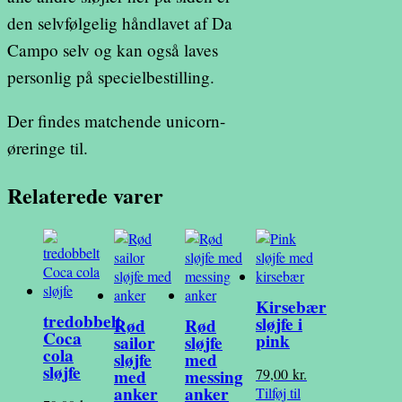
den selvfølgelig håndlavet af Da
Campo selv og kan også laves
personlig på specielbestilling.
Der findes matchende unicorn-
øreringe til.
Relaterede varer
Kirsebær
tredobbelt
sløjfe i
Rød
Rød
Coca
pink
sailor
sløjfe
cola
sløjfe
med
sløjfe
79,00
kr.
med
messing
anker
anker
Tilføj til