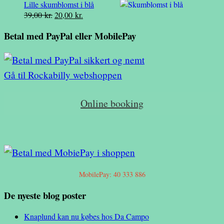
Lille skumblomst i blå
pris
pris
Den
Den
39,00
kr.
20,00
kr.
var:
er:
oprindelige
aktuelle
49,00 kr..
19,00 kr..
Betal med PayPal eller MobilePay
pris
pris
var:
er:
39,00 kr..
20,00 kr..
Gå til Rockabilly webshoppen
Online booking
MobilePay: 40 333 886
De nyeste blog poster
Knaplund kan nu købes hos Da Campo