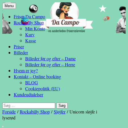
Hop
Menu
– en anderledes frisøroplevelse
til
Da Campo
Frisør Da Campo
indhold
Rockabilly Shop
Min Konto
Kurv
Kasse
Priser
Billeder
Billeder før og efter – Dame
Billeder før og efter – Herre
Hvem er jeg?
Kontakt – Online booking
BLOG
Cookiepolitik (EU)
Kundeudtalelser
Søg
efter:
Forside
/
Rockabilly Shop
/
Sløjfer
/ Unicorn sløjfe i
lyserød