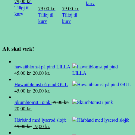
79,00
kr.
kurv
Tilføj til
79,00
kr.
79,00
kr.
kurv
Tilføj til
Tilføj til
kurv
kurv
Alt skal væk!
hawaiiblomst på pind LILLA
Den
Den
45,00
kr.
20,00
kr.
oprindelige
aktuelle
Hawaiiblomst på pind GUL
pris
pris
Den
Den
45,00
kr.
20,00
kr.
var:
er:
oprindelige
aktuelle
45,00 kr..
20,00 kr..
Skumblomst i pink
39,00
kr.
pris
pris
Den
Den
20,00
kr.
var:
er:
oprindelige
aktuelle
45,00 kr..
20,00 kr..
Hårbånd med lyserød sløjfe
pris
pris
Den
Den
49,00
kr.
19,00
kr.
var:
er:
oprindelige
aktuelle
39,00 kr..
20,00 kr..