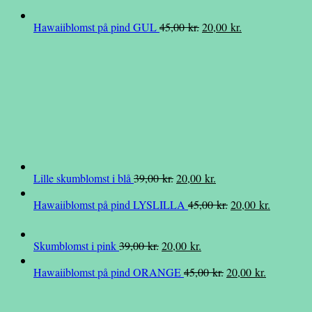
Den
Den
Hawaiiblomst på pind GUL
45,00
kr.
20,00
kr.
oprindelige
aktuelle
pris
pris
var:
er:
45,00 kr..
20,00 kr..
Den
Den
Lille skumblomst i blå
39,00
kr.
20,00
kr.
oprindelige
aktuelle
Den
Den
Hawaiiblomst på pind LYSLILLA
45,00
kr.
20,00
kr.
pris
pris
oprindelige
aktuelle
var:
er:
pris
pris
39,00 kr..
20,00 kr..
Den
Den
Skumblomst i pink
39,00
kr.
20,00
kr.
var:
er:
oprindelige
aktuelle
45,00 kr..
20,00 kr..
Den
Den
Hawaiiblomst på pind ORANGE
45,00
kr.
20,00
kr.
pris
pris
oprindelige
aktuelle
var:
er:
pris
pris
39,00 kr..
20,00 kr..