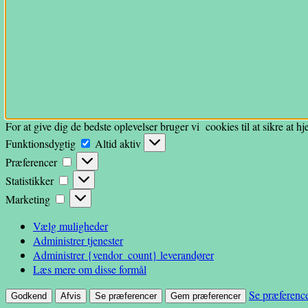
For at give dig de bedste oplevelser bruger vi cookies til at sikre at 
Funktionsdygtig
Funktionsdygtig
Altid aktiv
Præferencer
Præferencer
Statistikker
Statistikker
Marketing
Marketing
Vælg muligheder
Administrer tjenester
Administrer {vendor_count} leverandører
Læs mere om disse formål
Se præferenc
Godkend
Afvis
Se præferencer
Gem præferencer