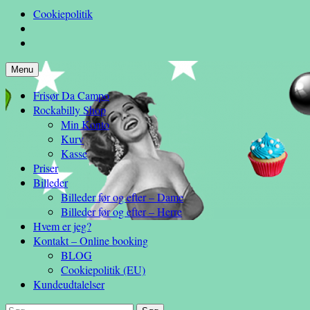
Cookiepolitik
Hop
Menu
– en anderledes frisøroplevelse
til
Da Campo
Frisør Da Campo
indhold
Rockabilly Shop
Min Konto
Kurv
Kasse
Priser
Billeder
Billeder før og efter – Dame
Billeder før og efter – Herre
Hvem er jeg?
Kontakt – Online booking
BLOG
Cookiepolitik (EU)
Kundeudtalelser
Søg