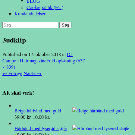
BLOG
Cookiepolitik (EU)
Kundeudtalelser
Søg
efter:
3udklip
Published on
17. oktober 2018
in
Da
Campo i Hairmagazine
Fuld opløsning (637
× 839)
←
Forrige
Næste
→
Alt skal væk!
Beige hårbånd med guld
Den
Den
39,00
kr.
10,00
kr.
oprindelige
aktuelle
Hårbånd med lyserød sløjfe
pris
pris
Den
Den
49,00
kr.
19,00
kr.