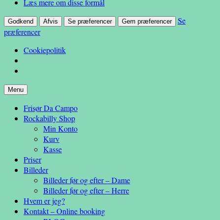
Læs mere om disse formål
Se
Godkend
Afvis
Se præferencer
Gem præferencer
præferencer
Cookiepolitik
Hop
Menu
– en anderledes frisøroplevelse
til
Da Campo
Frisør Da Campo
indhold
Rockabilly Shop
Min Konto
Kurv
Kasse
Priser
Billeder
Billeder før og efter – Dame
Billeder før og efter – Herre
Hvem er jeg?
Kontakt – Online booking