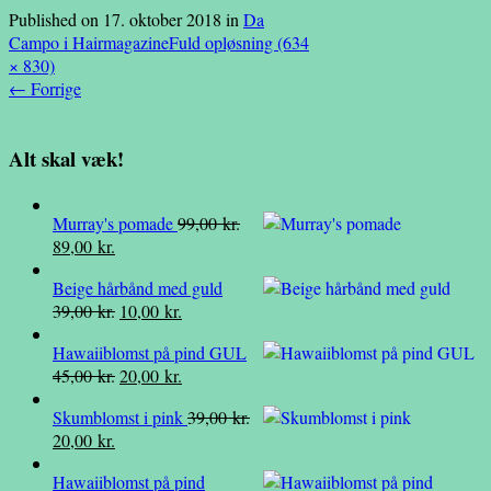
Published on
17. oktober 2018
in
Da
Campo i Hairmagazine
Fuld opløsning (634
× 830)
←
Forrige
Alt skal væk!
Murray's pomade
99,00
kr.
Den
Den
89,00
kr.
oprindelige
aktuelle
Beige hårbånd med guld
pris
pris
Den
Den
39,00
kr.
10,00
kr.
var:
er:
oprindelige
aktuelle
99,00 kr..
89,00 kr..
Hawaiiblomst på pind GUL
pris
pris
Den
Den
45,00
kr.
20,00
kr.
var:
er:
oprindelige
aktuelle
39,00 kr..
10,00 kr..
Skumblomst i pink
39,00
kr.
pris
pris
Den
Den
20,00
kr.
var:
er:
oprindelige
aktuelle
45,00 kr..
20,00 kr..
Hawaiiblomst på pind
pris
pris