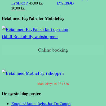
LYSERØD
45,00
kr.
var:
er:
Den
Den
20,00
kr.
39,00 kr..
20,00 kr..
oprindelige
aktuelle
Betal med PayPal eller MobilePay
pris
pris
var:
er:
45,00 kr..
20,00 kr..
Gå til Rockabilly webshoppen
Online booking
MobilePay: 40 333 886
De nyeste blog poster
Knaplund kan nu købes hos Da Campo