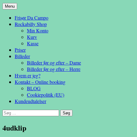
Hop
Menu
– en anderledes frisøroplevelse
til
Da Campo
Frisør Da Campo
indhold
Rockabilly Shop
Min Konto
Kurv
Kasse
Priser
Billeder
Billeder før og efter – Dame
Billeder før og efter – Herre
Hvem er jeg?
Kontakt – Online booking
BLOG
Cookiepolitik (EU)
Kundeudtalelser
Søg
efter:
4udklip