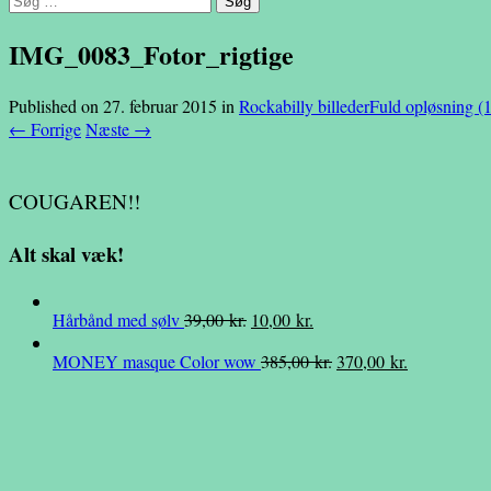
efter:
IMG_0083_Fotor_rigtige
Published on
27. februar 2015
in
Rockabilly billeder
Fuld opløsning (
←
Forrige
Næste
→
COUGAREN!!
Alt skal væk!
Den
Den
Hårbånd med sølv
39,00
kr.
10,00
kr.
oprindelige
aktuelle
Den
Den
MONEY masque Color wow
385,00
kr.
370,00
kr.
pris
pris
oprindelige
aktuelle
var:
er:
pris
pris
39,00 kr..
10,00 kr..
var:
er:
385,00 kr..
370,00 kr..