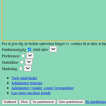
For at give dig de bedste oplevelser bruger vi cookies til at sikre at 
Funktionsdygtig
Funktionsdygtig
Altid aktiv
Præferencer
Præferencer
Statistikker
Statistikker
Marketing
Marketing
Vælg muligheder
Administrer tjenester
Administrer {vendor_count} leverandører
Læs mere om disse formål
Se præferenc
Godkend
Afvis
Se præferencer
Gem præferencer