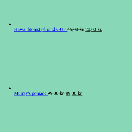
Den
Den
Hawaiiblomst på pind GUL
45,00
kr.
20,00
kr.
oprindelige
aktuelle
pris
pris
var:
er:
45,00 kr..
20,00 kr..
Den
Den
Murray's pomade
99,00
kr.
89,00
kr.
oprindelige
aktuelle
pris
pris
var:
er:
99,00 kr..
89,00 kr..