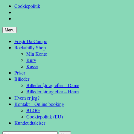
Cookiepolitik
Hop
Menu
– en anderledes frisøroplevelse
til
Da Campo
Frisør Da Campo
indhold
Rockabilly Shop
Min Konto
Kurv
Kasse
Priser
Billeder
Billeder før og efter – Dame
Billeder før og efter – Herre
Hvem er jeg?
Kontakt – Online booking
BLOG
Cookiepolitik (EU)
Kundeudtalelser
Søg