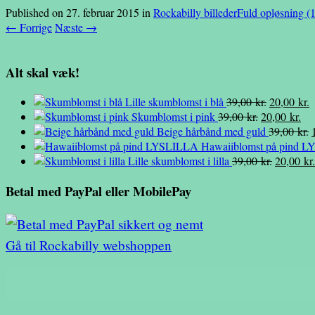
Published on
27. februar 2015
in
Rockabilly billeder
Fuld opløsning (
←
Forrige
Næste
→
Alt skal væk!
Den
D
Lille skumblomst i blå
39,00
kr.
20,00
kr.
Den
oprindelig
De
a
Skumblomst i pink
39,00
kr.
20,00
kr.
oprindelige
pris
akt
p
Beige hårbånd med guld
39,00
kr.
pris
var:
pri
e
Hawaiiblomst på pind 
var:
39,00 kr..
Den
er:
2
p
Lille skumblomst i lilla
39,00
kr.
20,00
kr.
39,00 kr..
oprindel
20,
v
Betal med PayPal eller MobilePay
pris
var:
39,00 kr.
Gå til Rockabilly webshoppen