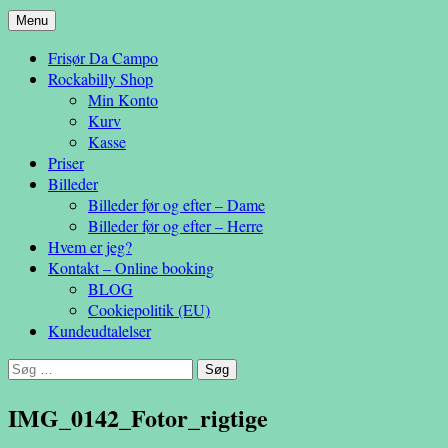
Hop
Menu
– en anderledes frisøroplevelse
til
Da Campo
Frisør Da Campo
indhold
Rockabilly Shop
Min Konto
Kurv
Kasse
Priser
Billeder
Billeder før og efter – Dame
Billeder før og efter – Herre
Hvem er jeg?
Kontakt – Online booking
BLOG
Cookiepolitik (EU)
Kundeudtalelser
Søg
efter:
IMG_0142_Fotor_rigtige