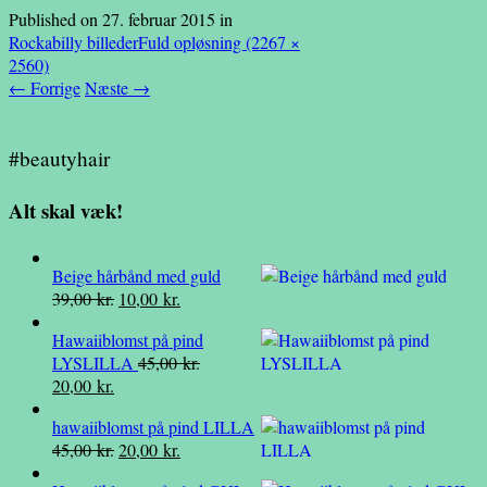
Published on
27. februar 2015
in
Rockabilly billeder
Fuld opløsning (2267 ×
2560)
←
Forrige
Næste
→
#beautyhair
Alt skal væk!
Beige hårbånd med guld
Den
Den
39,00
kr.
10,00
kr.
oprindelige
aktuelle
Hawaiiblomst på pind
pris
pris
LYSLILLA
45,00
kr.
var:
er:
Den
Den
20,00
kr.
39,00 kr..
10,00 kr..
oprindelige
aktuelle
hawaiiblomst på pind LILLA
pris
pris
Den
Den
45,00
kr.
20,00
kr.
var:
er:
oprindelige
aktuelle
45,00 kr..
20,00 kr..