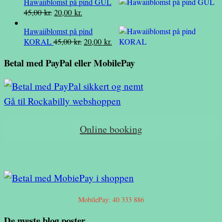
Hawaiiblomst på pind GUL
pris
pris
Den
Den
45,00
kr.
20,00
kr.
var:
er:
oprindelige
aktuelle
45,00 kr..
20,00 kr..
Hawaiiblomst på pind
pris
pris
Den
Den
KORAL
45,00
kr.
20,00
kr.
var:
er:
oprindelige
aktuelle
45,00 kr..
20,00 kr..
Betal med PayPal eller MobilePay
pris
pris
var:
er:
45,00 kr..
20,00 kr..
Gå til Rockabilly webshoppen
Online booking
MobilePay: 40 333 886
De nyeste blog poster