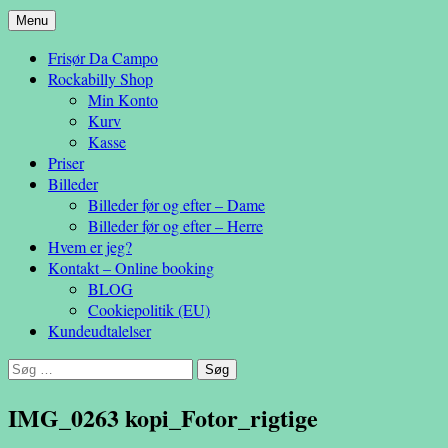
Hop
Menu
– en anderledes frisøroplevelse
til
Da Campo
Frisør Da Campo
indhold
Rockabilly Shop
Min Konto
Kurv
Kasse
Priser
Billeder
Billeder før og efter – Dame
Billeder før og efter – Herre
Hvem er jeg?
Kontakt – Online booking
BLOG
Cookiepolitik (EU)
Kundeudtalelser
Søg
efter:
IMG_0263 kopi_Fotor_rigtige