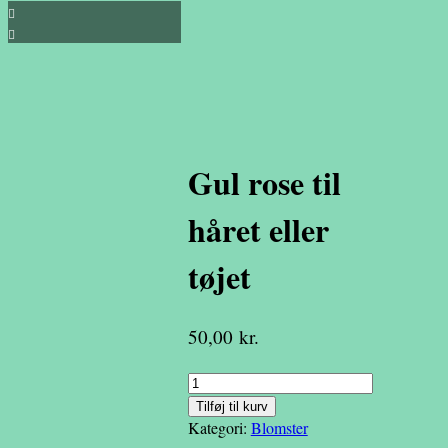
Gul rose til
håret eller
tøjet
50,00
kr.
Gul
rose
Tilføj til kurv
til
Kategori:
Blomster
håret