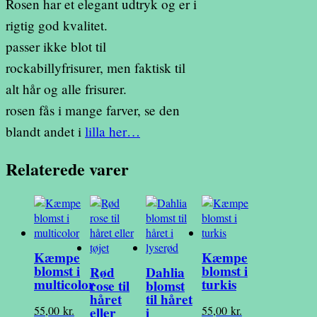
Rosen har et elegant udtryk og er i
rigtig god kvalitet.
passer ikke blot til
rockabillyfrisurer, men faktisk til
alt hår og alle frisurer.
rosen fås i mange farver, se den
blandt andet i
lilla her…
Relaterede varer
Kæmpe
Kæmpe
blomst i
blomst i
Rød
Dahlia
multicolor
turkis
rose til
blomst
håret
til håret
55,00
kr.
55,00
kr.
eller
i