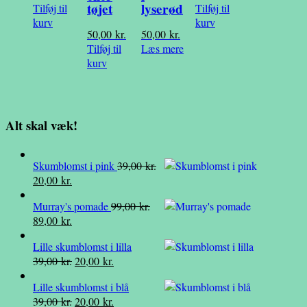
tøjet
lyserød
Tilføj til
Tilføj til
kurv
kurv
50,00
kr.
50,00
kr.
Tilføj til
Læs mere
kurv
Alt skal væk!
Skumblomst i pink
39,00
kr.
Den
Den
20,00
kr.
oprindelige
aktuelle
Murray's pomade
99,00
kr.
pris
pris
Den
Den
89,00
kr.
var:
er:
oprindelige
aktuelle
39,00 kr..
20,00 kr..
Lille skumblomst i lilla
pris
pris
Den
Den
39,00
kr.
20,00
kr.
var:
er:
oprindelige
aktuelle
99,00 kr..
89,00 kr..
Lille skumblomst i blå
pris
pris
Den
Den
39,00
kr.
20,00
kr.
var:
er: