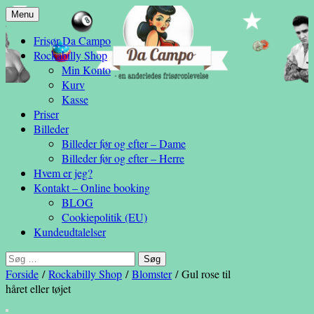
Hop
Menu
– en anderledes frisøroplevelse
til
Da Campo
Frisør Da Campo
indhold
Rockabilly Shop
Min Konto
Kurv
Kasse
Priser
Billeder
Billeder før og efter – Dame
Billeder før og efter – Herre
Hvem er jeg?
Kontakt – Online booking
BLOG
Cookiepolitik (EU)
Kundeudtalelser
Søg
efter:
Forside
/
Rockabilly Shop
/
Blomster
/ Gul rose til
håret eller tøjet