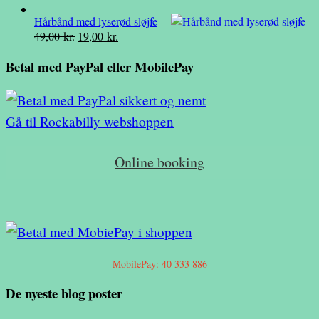
oprindelige
aktuelle
39,00 kr..
20,00 kr..
Hårbånd med lyserød sløjfe
pris
pris
Den
Den
49,00
kr.
19,00
kr.
var:
er:
oprindelige
aktuelle
39,00 kr..
20,00 kr..
Betal med PayPal eller MobilePay
pris
pris
var:
er:
49,00 kr..
19,00 kr..
Gå til Rockabilly webshoppen
Online booking
MobilePay: 40 333 886
De nyeste blog poster