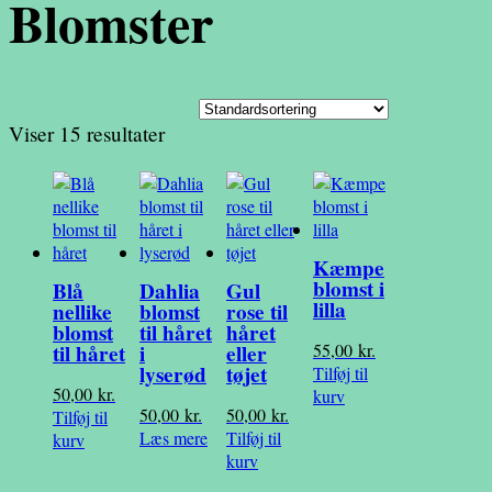
Blomster
Viser 15 resultater
Kæmpe
blomst i
Blå
Dahlia
Gul
lilla
nellike
blomst
rose til
blomst
til håret
håret
55,00
kr.
til håret
i
eller
lyserød
tøjet
Tilføj til
50,00
kr.
kurv
50,00
kr.
50,00
kr.
Tilføj til
Læs mere
Tilføj til
kurv
kurv