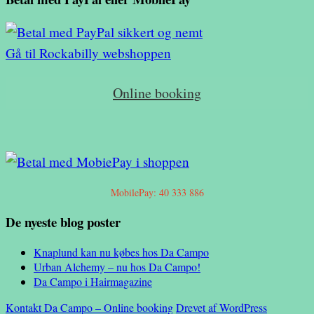
var:
er:
99,00 kr..
89,00 kr..
Gå til Rockabilly webshoppen
Online booking
MobilePay: 40 333 886
De nyeste blog poster
Knaplund kan nu købes hos Da Campo
Urban Alchemy – nu hos Da Campo!
Da Campo i Hairmagazine
Kontakt Da Campo – Online booking
Drevet af WordPress