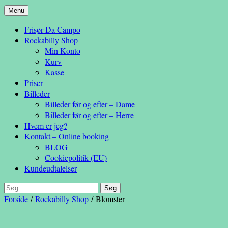
Hop
Menu
– en anderledes frisøroplevelse
til
Da Campo
Frisør Da Campo
indhold
Rockabilly Shop
Min Konto
Kurv
Kasse
Priser
Billeder
Billeder før og efter – Dame
Billeder før og efter – Herre
Hvem er jeg?
Kontakt – Online booking
BLOG
Cookiepolitik (EU)
Kundeudtalelser
Søg
efter:
Forside
/
Rockabilly Shop
/ Blomster