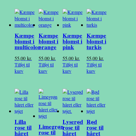
Kæmpe
Kæmpe
Kæmpe
Kæmpe
blomst i
blomst i
blomst i
blomst i
multicolor
orange
pink
turkis
55,00
kr.
55,00
kr.
55,00
kr.
55,00
kr.
Tilføj til
Tilføj til
Tilføj til
Tilføj til
kurv
kurv
kurv
kurv
Lilla
Lyserød
Rød
Limegrøn
rose til
rose til
rose til
rose til
håret
håret
håret