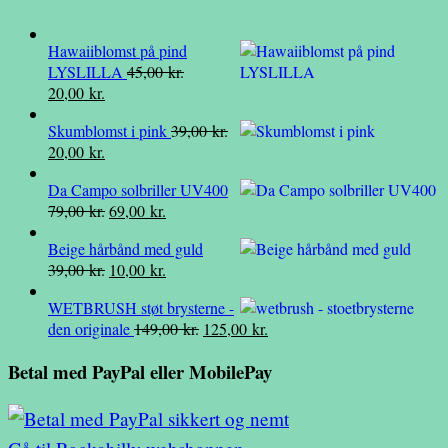
Hawaiiblomst på pind
LYSLILLA
45,00
kr.
Den
Den
20,00
kr.
oprindelige
aktuelle
Skumblomst i pink
39,00
kr.
pris
pris
Den
Den
20,00
kr.
var:
er:
oprindelige
aktuelle
45,00 kr..
20,00 kr..
Da Campo solbriller UV400
pris
pris
Den
Den
79,00
kr.
69,00
kr.
var:
er:
oprindelige
aktuelle
39,00 kr..
20,00 kr..
Beige hårbånd med guld
pris
pris
Den
Den
39,00
kr.
10,00
kr.
var:
er:
oprindelige
aktuelle
79,00 kr..
69,00 kr..
WETBRUSH støt brysterne -
pris
pris
Den
Den
den originale
149,00
kr.
125,00
kr.
var:
er:
oprindelige
aktuelle
39,00 kr..
10,00 kr..
Betal med PayPal eller MobilePay
pris
pris
var:
er:
149,00 kr..
125,00 kr..