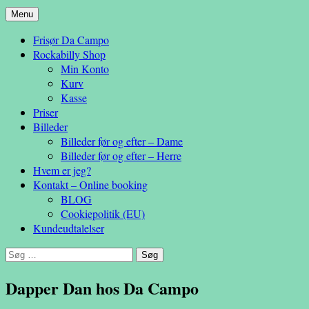
Hop
Menu
– en anderledes frisøroplevelse
til
Da Campo
Frisør Da Campo
indhold
Rockabilly Shop
Min Konto
Kurv
Kasse
Priser
Billeder
Billeder før og efter – Dame
Billeder før og efter – Herre
Hvem er jeg?
Kontakt – Online booking
BLOG
Cookiepolitik (EU)
Kundeudtalelser
Søg
efter:
Dapper Dan hos Da Campo