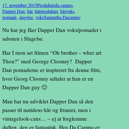
17. november 2015
Produkter
da campo
,
Dapper Dan
,
hår
,
hårprodukter
,
hårvoks
,
pomade
,
slagelse
,
voks
Samantha Dacampo
Nu har jeg fåer Dapper Dan voks/pomader i
salonen i Slagelse.
Har I mon set filmen “Oh brother – wher art
Thou?” med George Clooney? Dapper
Dan pomaderne er inspireret fra denne film,
hvor Georg Clooney udtaler at han er en
Dapper Dan guy 🙂
Man har nu udviklet Dapper Dan så den
passer til nutidens hår og frisurer, men i
vintagelook-cans… – ej at forglemme
duften, den er fantastisk. Hos Da Campo er