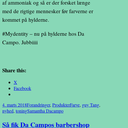
af ammoniak og så er der forsket længe
med de rigtige mennesker før farverne er
kommet på hylderne.
#Mydentity – nu på hylderne hos Da
Campo. Jubbiiii
Share this:
X
Facebook
4. marts 2018
Forandringer
,
Produkter
Farve
,
guy Tang
,
nyhed
,
toning
Samantha Dacampo
Så fik Da Campos barbershop