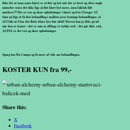
ikke det at man synes håret er så fint og lyst når det er lavet og efter nogle
måneder synes det ikke lige så flot klart lyst mere, men faktisk lidt
mørkere?? Det er ren og skær ophobninger i håret og hvis I bruger 1/2
time på lige at få den behandling i mellem jeres lysnings-behandlinger, så
vil I føle at I har det flotte klare lyse hår altid! Farven kan jo ikke gå ud
når den er lysnet – det er som at afblege et stykke stof – det går ikke væk,
ALTSÅ er det ren og skær ophobninger.
Spørg hos Da Campo og få mere af vide om behandlingen.
KOSTER KUN fra 99,-
Share this:
X
Facebook