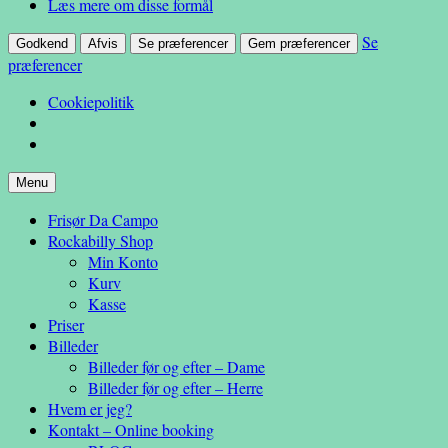
Læs mere om disse formål
Se
Godkend
Afvis
Se præferencer
Gem præferencer
præferencer
Cookiepolitik
Hop
Menu
– en anderledes frisøroplevelse
til
Da Campo
Frisør Da Campo
indhold
Rockabilly Shop
Min Konto
Kurv
Kasse
Priser
Billeder
Billeder før og efter – Dame
Billeder før og efter – Herre
Hvem er jeg?
Kontakt – Online booking