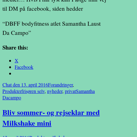
til DM på facebook, siden hedder
“DBFF bodyfitness atlet Samantha Laust
Da Campo”
Share this:
X
Facebook
Chat den 13. april 2016
Forandringer
,
Produkter
frisøren selv
,
nyheder
,
privat
Samantha
Dacampo
Bliv sommer- og rejseklar med
Milkshake mini