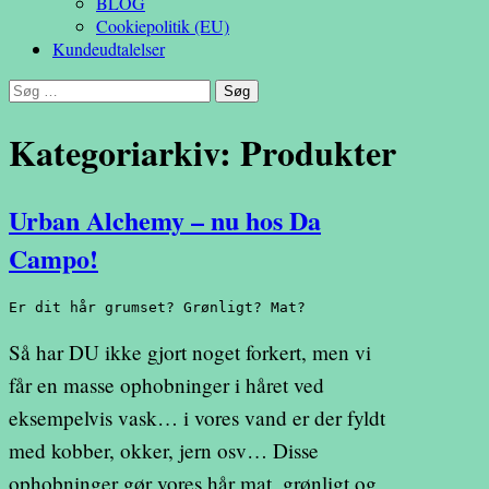
BLOG
Cookiepolitik (EU)
Kundeudtalelser
Søg
efter:
Kategoriarkiv: Produkter
Urban Alchemy – nu hos Da
Campo!
Er dit hår grumset? Grønligt? Mat? 
Så har DU ikke gjort noget forkert, men vi
får en masse ophobninger i håret ved
eksempelvis vask… i vores vand er der fyldt
med kobber, okker, jern osv… Disse
ophobninger gør vores hår mat, grønligt og