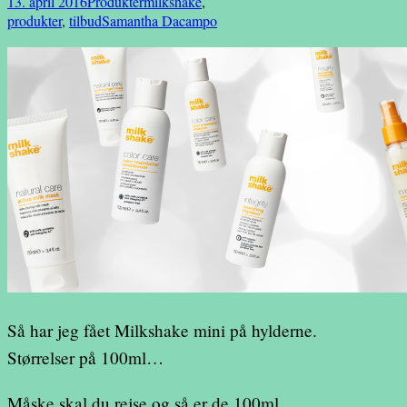
13. april 2016
Produkter
milkshake
,
produkter
,
tilbud
Samantha Dacampo
Så har jeg fået Milkshake mini på hylderne.
Størrelser på 100ml…
Måske skal du rejse og så er de 100ml