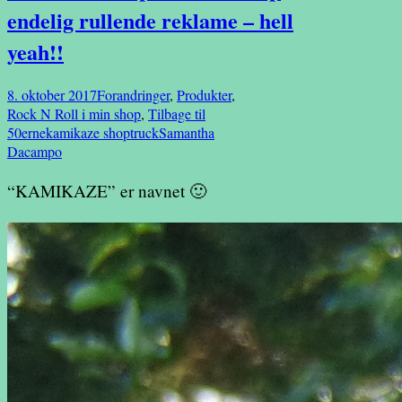
endelig rullende reklame – hell
yeah!!
8. oktober 2017
Forandringer
,
Produkter
,
Rock N Roll i min shop
,
Tilbage til
50erne
kamikaze shoptruck
Samantha
Dacampo
“KAMIKAZE” er navnet 🙂