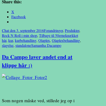
Share this:
X
Facebook
Chat den 3. september 2016
Forandringer
,
Produkter
,
Rock N Roll i min shop
,
Tilbage til 50erne
knækket
hår
,
kur
,
kurbehandling
,
Olaplex
,
Olaplexbehandling
,
slagelse
,
standalone
Samantha Dacampo
Da Campo laver andet end at
klippe hår :)
Som nogen måske ved, stillede jeg op i