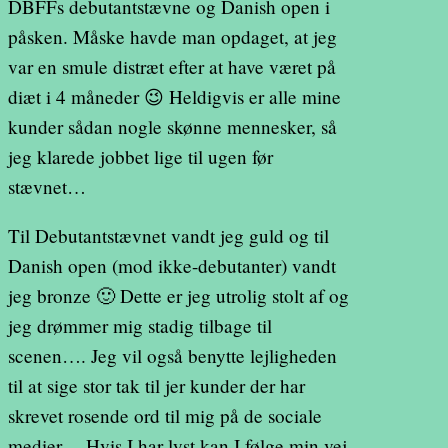
DBFFs debutantstævne og Danish open i
påsken. Måske havde man opdaget, at jeg
var en smule distræt efter at have været på
diæt i 4 måneder 😉 Heldigvis er alle mine
kunder sådan nogle skønne mennesker, så
jeg klarede jobbet lige til ugen før
stævnet…
Til Debutantstævnet vandt jeg guld og til
Danish open (mod ikke-debutanter) vandt
jeg bronze 🙂 Dette er jeg utrolig stolt af og
jeg drømmer mig stadig tilbage til
scenen…. Jeg vil også benytte lejligheden
til at sige stor tak til jer kunder der har
skrevet rosende ord til mig på de sociale
medier… Hvis I har lyst kan I følge min vej