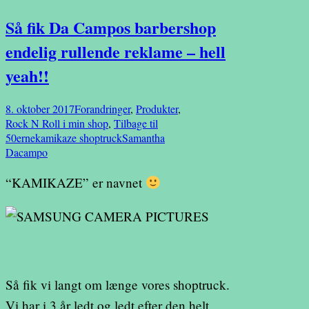
Så fik Da Campos barbershop
endelig rullende reklame – hell
yeah!!
8. oktober 2017
Forandringer
,
Produkter
,
Rock N Roll i min shop
,
Tilbage til
50erne
kamikaze shoptruck
Samantha
Dacampo
“KAMIKAZE” er navnet
Så fik vi langt om længe vores shoptruck.
Vi har i 3 år ledt og ledt efter den helt