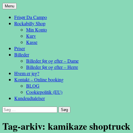
Hop
Menu
– en anderledes frisøroplevelse
til
Da Campo
Frisør Da Campo
indhold
Rockabilly Shop
Min Konto
Kurv
Kasse
Priser
Billeder
Billeder før og efter – Dame
Billeder før og efter – Herre
Hvem er jeg?
Kontakt – Online booking
BLOG
Cookiepolitik (EU)
Kundeudtalelser
Søg
efter:
Tag-arkiv: kamikaze shoptruck