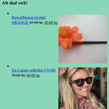
Alt skal væk!
Hawaiiblomst på pind
Den
Den
ORANGE
45,00
kr.
20,00
kr.
oprindelige
aktuelle
pris
pris
var:
er:
45,00 kr..
20,00 kr..
Da Campo solbriller UV400
Den
Den
79,00
kr.
69,00
kr.
oprindelige
aktuelle
pris
pris
var:
er:
79,00 kr..
69,00 kr..