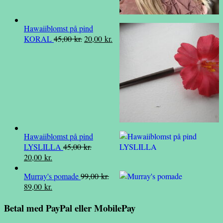
Hawaiiblomst på pind
Den
Den
KORAL
45,00
kr.
20,00
kr.
oprindelige
aktuelle
pris
pris
var:
er:
45,00 kr..
20,00 kr..
Hawaiiblomst på pind
LYSLILLA
45,00
kr.
Den
Den
20,00
kr.
oprindelige
aktuelle
Murray's pomade
99,00
kr.
pris
pris
Den
Den
89,00
kr.
var:
er:
oprindelige
aktuelle
45,00 kr..
20,00 kr..
Betal med PayPal eller MobilePay
pris
pris
var:
er: